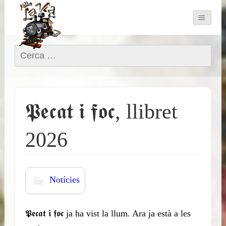
Cerca:
𝕻𝖊𝖈𝖆𝖙 𝖎 𝖋𝖔𝖈, llibret
2026
Notícies
𝕻𝖊𝖈𝖆𝖙 𝖎 𝖋𝖔𝖈 ja ha vist la llum. Ara ja està a les