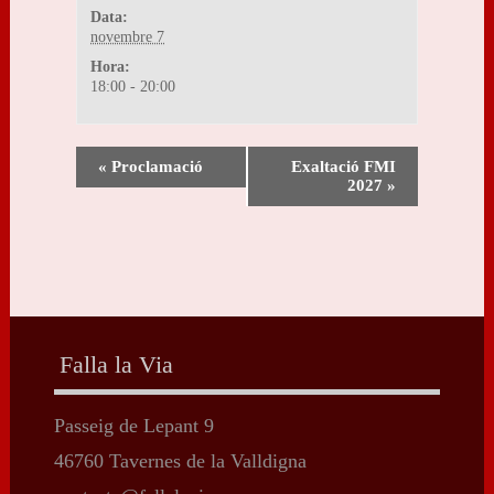
Data:
novembre 7
Hora:
18:00 - 20:00
«
Proclamació
Exaltació FMI
2027
»
Falla la Via
Passeig de Lepant 9
46760 Tavernes de la Valldigna