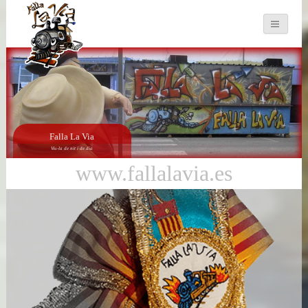
Falla La Via
Viu-la de nit i de dia
www.fallalavia.es