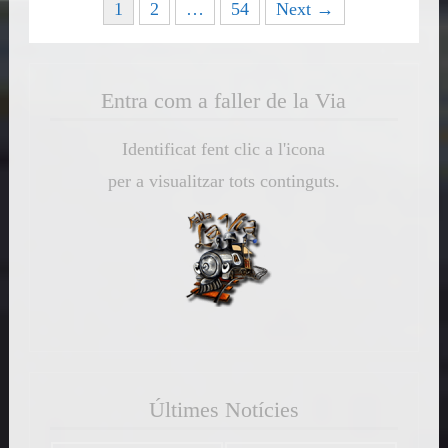
Posts
1
2
…
54
Next →
navigation
Entra com a faller de la Via
Identificat fent clic a l'icona
per a visualitzar tots continguts.
Últimes Notícies