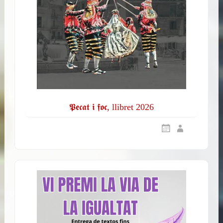
𝕻𝖊𝖈𝖆𝖙 𝖎 𝖋𝖔𝖈, llibret 2026