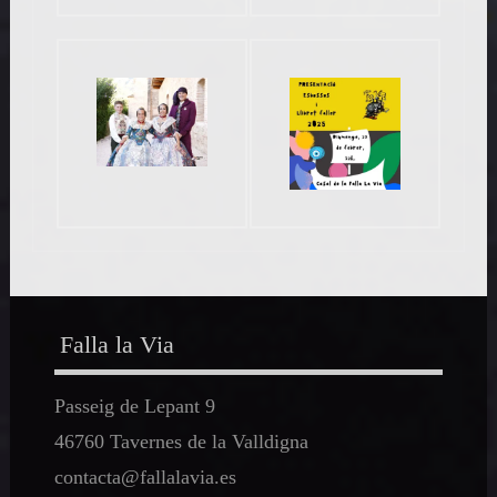
Falla la Via
Passeig de Lepant 9
46760 Tavernes de la Valldigna
contacta@fallalavia.es